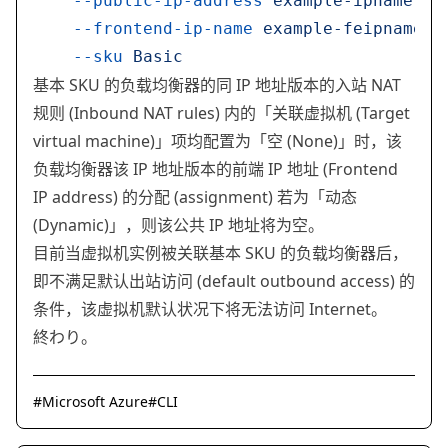
    --public-ip-address
 example-ipname
 \
    --frontend-ip-name
 example-feipname
 \
    --sku
 Basic
基本 SKU 的负载均衡器的同 IP 地址版本的入站 NAT
规则 (Inbound NAT rules) 内的「关联虚拟机 (Target
virtual machine)」项均配置为「空 (None)」时，该
负载均衡器该 IP 地址版本的前端 IP 地址 (Frontend
IP address) 的分配 (assignment) 若为「动态
(Dynamic)」，则该公共 IP 地址将为空。
目前当虚拟机实例被关联基本 SKU 的负载均衡器后，
即不满足默认出站访问 (default outbound access) 的
条件，该虚拟机默认状况下将无法访问 Internet。
終わり。
#
Microsoft Azure
#
CLI