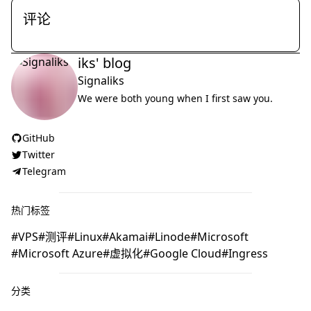
评论
iks' blog
Signaliks
We were both young when I first saw you.
GitHub
Twitter
Telegram
热门标签
VPS
测评
Linux
Akamai
Linode
Microsoft
Microsoft Azure
虚拟化
Google Cloud
Ingress
分类