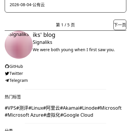
2026-08-04
·
公有云
第
1
/
5
页
下一页
iks' blog
Signaliks
We were both young when I first saw you.
GitHub
Twitter
Telegram
热门标签
VPS
测评
Linux
阿里云
Akamai
Linode
Microsoft
Microsoft Azure
虚拟化
Google Cloud
分类