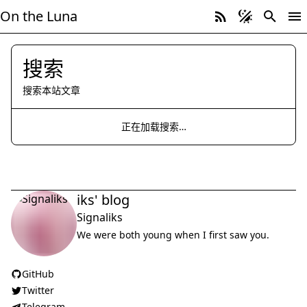
On the Luna
搜索
搜索本站文章
正在加载搜索…
iks' blog
Signaliks
We were both young when I first saw you.
GitHub
Twitter
Telegram