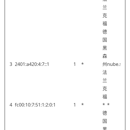
兰
克
福
德
国
黑
森
3
2401:a420:4:7::1
1
*
州
nube.sh
法
兰
克
福
4
fc00:10:7:51:1:2:0:1
1
*
*
*
德
国
黑