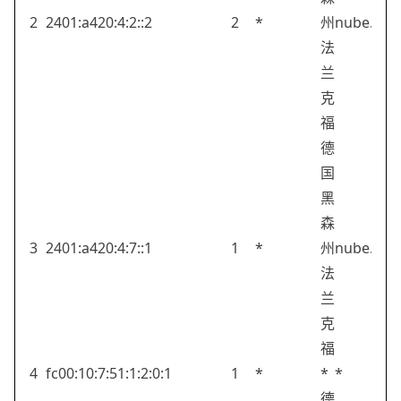
2
2401:a420:4:2::2
2
*
州
nube.sh
法
兰
克
福
德
国
黑
森
3
2401:a420:4:7::1
1
*
州
nube.sh
法
兰
克
福
4
fc00:10:7:51:1:2:0:1
1
*
*
*
德