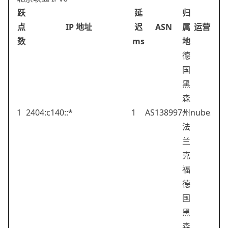
跃
延
归
点
IP 地址
迟
ASN
属
运营商
数
ms
地
德
国
黑
森
1
2404:c140::*
1
AS138997
州
nube.sh
法
兰
克
福
德
国
黑
森