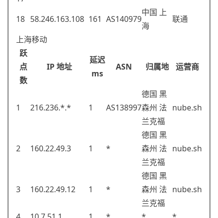
中国 上
18
58.246.163.108
161
AS140979
联通
海
上海移动
跃
延迟
点
IP 地址
ASN
归属地
运营商
ms
数
德国 黑
1
216.236.*.*
1
AS138997
森州 法
nube.sh
兰克福
德国 黑
2
160.22.49.3
1
*
森州 法
nube.sh
兰克福
德国 黑
3
160.22.49.12
1
*
森州 法
nube.sh
兰克福
4
10.7.51.1
1
*
*
*