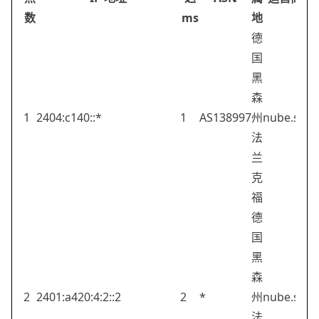
数
ms
地
德
国
黑
森
1
2404:c140::*
1
AS138997
州
nube.sh
法
兰
克
福
德
国
黑
森
2
2401:a420:4:2::2
2
*
州
nube.sh
法