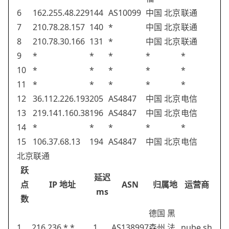
6
162.255.48.229
144
AS10099
中国 北京
联通
7
210.78.28.157
140
*
中国 北京
联通
8
210.78.30.166
131
*
中国 北京
联通
9
*
*
*
*
*
10
*
*
*
*
*
11
*
*
*
*
*
12
36.112.226.193
205
AS4847
中国 北京
电信
13
219.141.160.38
196
AS4847
中国 北京
电信
14
*
*
*
*
*
15
106.37.68.13
194
AS4847
中国 北京
电信
北京联通
跃
延迟
点
IP 地址
ASN
归属地
运营商
ms
数
德国 黑
1
216.236.*.*
1
AS138997
森州 法
nube.sh