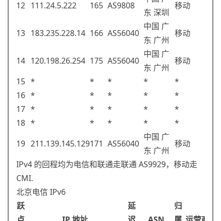
12
111.24.5.222
165
AS9808
移动
东 深圳
中国 广
13
183.235.228.14
166
AS56040
移动
东 广州
中国 广
14
120.198.26.254
175
AS56040
移动
东 广州
15
*
*
*
*
*
16
*
*
*
*
*
17
*
*
*
*
*
18
*
*
*
*
*
中国 广
19
211.139.145.129
171
AS56040
移动
东 广州
IPv4 的回程均为电信和联通走联通 AS9929，移动走
CMI.
北京电信 IPv6
跃
延
归
点
IP 地址
迟
ASN
属
运营商