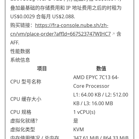
叠加最基础的存储费用和 IP 地址费用之后的时租为
US$0.0029 合每月 US$2.088.
购买链接：
https://fra-console.nube.sh/zh-
cn/vm/place-order?affId=667523747WIHC7
含
AFF.
性能数据
系统信息
项目
数值
AMD EPYC 7C13 64-
CPU 型号名称
Core Processor
L1: 64.00 KB / L2: 512.00
CPU 缓存大小
KB / L3: 16.00 MB
CPU 规格
1 vCPU(s)
虚拟化就绪？
是
虚拟化类型
KVM
内存使用情况 / 总内存
347.61 MiB / 864.33 MiB