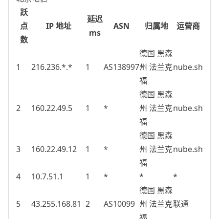
跃
延迟
点
IP 地址
ASN
归属地
运营商
ms
数
德国 黑森
1
216.236.*.*
1
AS138997
州 法兰克
nube.sh
福
德国 黑森
2
160.22.49.5
1
*
州 法兰克
nube.sh
福
德国 黑森
3
160.22.49.12
1
*
州 法兰克
nube.sh
福
4
10.7.51.1
1
*
*
*
德国 黑森
5
43.255.168.81
2
AS10099
州 法兰克
联通
福