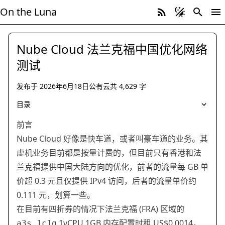
On the Luna
Nube Cloud 法兰克福中国优化网络
测试
发布于
2026年6月18日
公有云
共
4,629
字
公有云
测评 VPS
目录
前言
Nube Cloud 好像是快车道，或者叫豪车道的业务。其
虚机业务目前都是按量计费的，但目前只有香港和法
兰克福提供中国大陆方向的优化，前者的流量每 GB 单
价超 0.3 元且仅提供 IPv4 访问，后者的流量单价约
0.111 元，划算一些。
在目前有四折券的情况下法兰克福 (FRA) 区域的
1vCPU 1GB 内存配置时租 US$0.0014，
a3s.1c1g