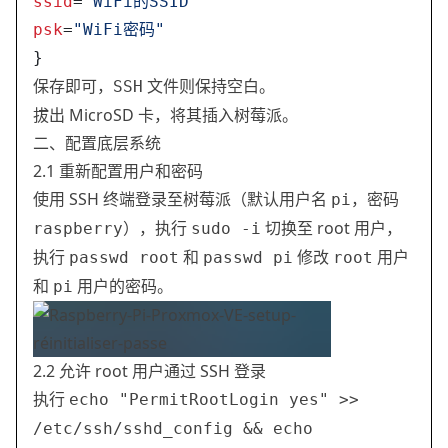
ssid
=
"WiFi的SSID"
psk
=
"WiFi密码"
}
保存即可，
文件则保持空白。
SSH
拔出 MicroSD 卡，将其插入树莓派。
二、配置底层系统
2.1 重新配置用户和密码
使用 SSH 终端登录至树莓派（默认用户名
，密码
pi
），执行
切换至 root 用户，
raspberry
sudo -i
执行
和
修改
用户
passwd root
passwd pi
root
和
用户的密码。
pi
2.2 允许 root 用户通过 SSH 登录
执行
echo "PermitRootLogin yes" >>
/etc/ssh/sshd_config && echo