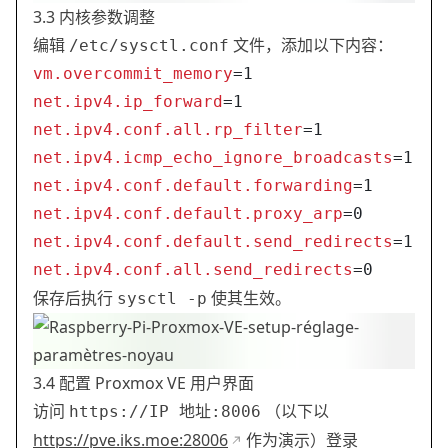
3.3 内核参数调整
编辑
文件，添加以下内容：
/etc/sysctl.conf
vm.overcommit_memory
=1
net.ipv4.ip_forward
=1
net.ipv4.conf.all.rp_filter
=1
net.ipv4.icmp_echo_ignore_broadcasts
=1
net.ipv4.conf.default.forwarding
=1
net.ipv4.conf.default.proxy_arp
=0
net.ipv4.conf.default.send_redirects
=1
net.ipv4.conf.all.send_redirects
=0
保存后执行
使其生效。
sysctl -p
3.4 配置 Proxmox VE 用户界面
访问
（以下以
https://IP 地址:8006
https://pve.iks.moe:28006
作为演示）登录