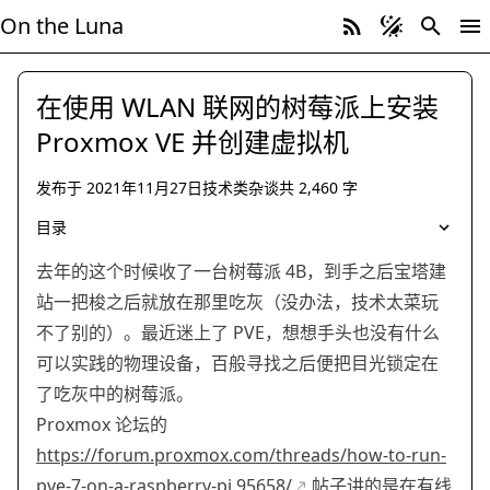
On the Luna
在使用 WLAN 联网的树莓派上安装
Proxmox VE 并创建虚拟机
发布于
2021年11月27日
技术类杂谈
共
2,460
字
技术类杂谈
Raspberry Pi Proxmox VE 虚拟化 Linux
树莓派 
目录
去年的这个时候收了一台树莓派 4B，到手之后宝塔建
站一把梭之后就放在那里吃灰（没办法，技术太菜玩
不了别的）。最近迷上了 PVE，想想手头也没有什么
可以实践的物理设备，百般寻找之后便把目光锁定在
了吃灰中的树莓派。
Proxmox 论坛的
https://forum.proxmox.com/threads/how-to-run-
pve-7-on-a-raspberry-pi.95658/
帖子讲的是在有线