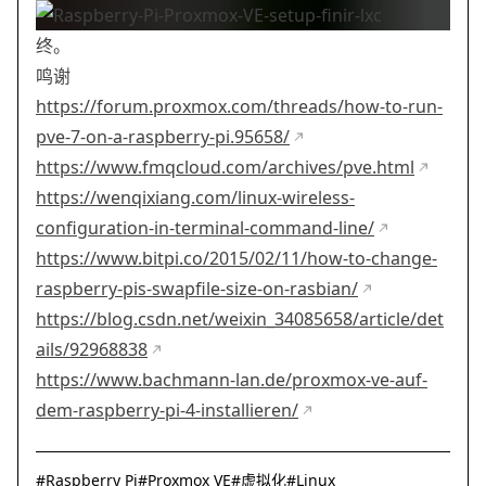
终。
鸣谢
https://forum.proxmox.com/threads/how-to-run-
pve-7-on-a-raspberry-pi.95658/
https://www.fmqcloud.com/archives/pve.html
https://wenqixiang.com/linux-wireless-
configuration-in-terminal-command-line/
https://www.bitpi.co/2015/02/11/how-to-change-
raspberry-pis-swapfile-size-on-rasbian/
https://blog.csdn.net/weixin_34085658/article/det
ails/92968838
https://www.bachmann-lan.de/proxmox-ve-auf-
dem-raspberry-pi-4-installieren/
#
Raspberry Pi
#
Proxmox VE
#
虚拟化
#
Linux