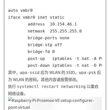
auto vmbr0
iface vmbr0 inet static
        address  10.154.46.1
        netmask  255.255.255.0
        bridge-ports none
        bridge-stp off
        bridge-fd 0
        post-up   iptables -t nat -A POST
        post-down iptables -t nat -D POST
其中，
后为 WLAN 的 SSID，
后
wpa-ssid
wpa-psk
为 WLAN 的密码。其他内容请按需修改。
执行
以重启
systemctl restart networking
网络设备。