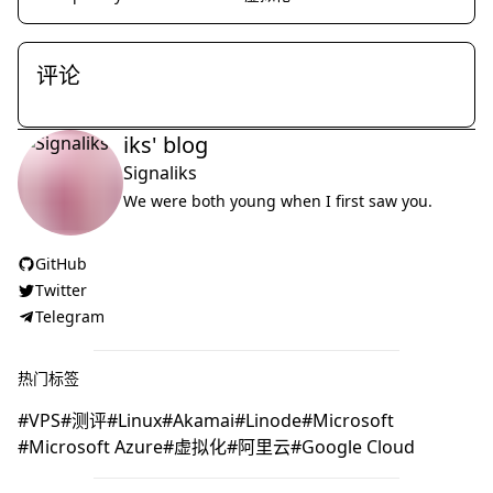
评论
iks' blog
Signaliks
We were both young when I first saw you.
GitHub
Twitter
Telegram
热门标签
VPS
测评
Linux
Akamai
Linode
Microsoft
Microsoft Azure
虚拟化
阿里云
Google Cloud