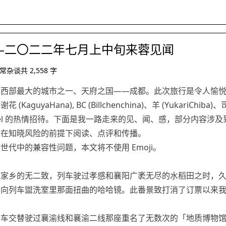
—二〇二二年七月上中旬来蓉见闻
常杂谈
共
2,558
字
了西部最大的城市之一、天府之国——成都。此次旅行是令人愉
guyaHana), BC (Billchenchina)、羊 (YukariChiba)、司
和 NInfidel 的热情招待。下面是我一路走来的见、闻、感，部分内容涉
请在知晓风险的前提下阅读、点评和传播。
世代中的兼容性问题，本文将不使用 Emoji。
我家乡的无二致，列车驶过孝感和襄阳广袤无尽的水稻田之时，
射向列车盥洗室里那面扭曲的哈哈镜。此番景致打消了订票以来
列车交替驶过襄渝线和襄渝二线那座重名了无数次的「地质博物