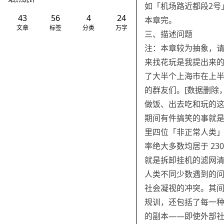
如「机场路近都段2号
43
56
4
24
本章完。
文章
标签
分类
万字
三、描述问题
注：本章较为抽象，
来找花玩是我提出来
了大半个上海市在上半年
的群友们。[数据删除
做饭、出去吃和玩的这
期间有件搞笑的事就
里四位「非正常人类」（我也算
率绝大多数均居于 230
就是拆卸挂机的滤网
人类不同少数遇到的
社会凝视的冲突。其
规训，还包括了每一
的副本——即使外部