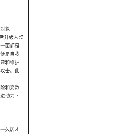
的对象
前者升级为整
每一面都是
之便是自我
创建和维护
络攻击。此
风险和变数
前进动力下
——久居才