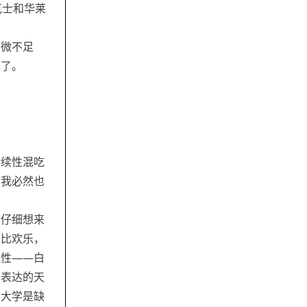
克士和华莱
别微不足
色了。
持续性混吃
居我必然也
。仔细想来
无比欢乐，
理性——白
由表达的天
和大学是缺