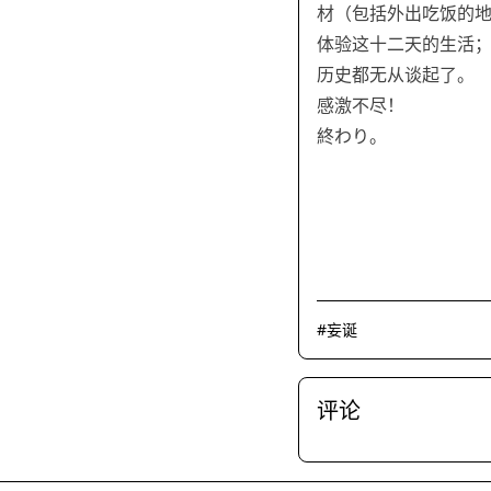
材（包括外出吃饭的
体验这十二天的生活；另
历史都无从谈起了。
感激不尽！
終わり。
#
妄诞
评论