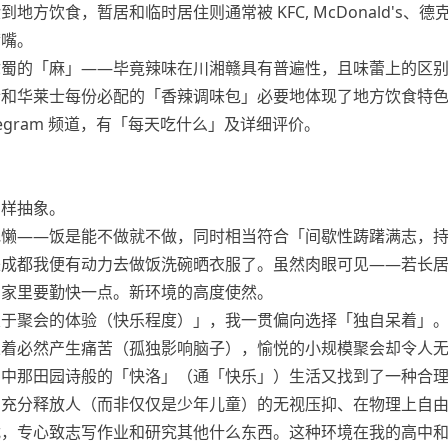
地方饮食，暂居和临时居住则通常被 KFC, McDonald's、德
满嘴。
你蜀的「麻」——毕竟辣味在川湘赣具有普遍性，且味蕾上的区
克士和华莱士每份必配的「香辣调味包」必要地体现了地方饮食特
legram 频道，有「每天吃什么」及详细评价。
同样抽象。
地懒——饭是能不做就不做，同时相当符合「间歇性踌躇满志，
来成都我便有动力去做饭洗碗晒衣服了。虽然肉眼可见——若长
在家里要勤快一点。新环境的高度使然。
关于聚会的体验（快乐程度）」，我一贯偏向选择「独自呆着」
呆着必然产生痛苦（孤独影响脑子），愉悦的小规模聚会却令人
初中那田园诗般的「快洛」（通「快乐」）生活又找到了一种合
，充分释放人（而非仅仅是少年儿童）的无视压抑、在物理上自
扰，专心致志写作业和研究其他什么东西。这种环境在我的高中