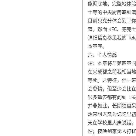
能彻底地、完整地体验到
士等的中央厨房塞到
目前只充分体会到了
道。然而 KFC、德
详细信息参见我的 Te
本章完。
六、个人情感
注：本章将与第四章
在来成都之前我相当
等死」之特征，但一
会怠惰，但至少会比
很多量表都有问到「
并非如此，长期独自
想来想去又为记忆里
天在学校里大声说话
性；夜晚到家无人打