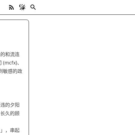
悦的和流连
 (mcfx)、
及到敏感的政
久违的夕阳
我长久的顾
馆」，串起