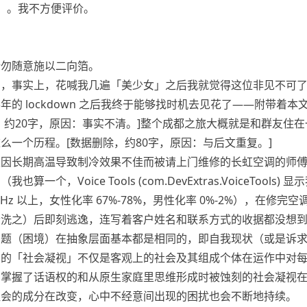
」。我不方便评价。
请勿随意施以二向箔。
的，事实上，花喊我几遍「美少女」之后我就觉得这位非见不可
的 lockdown 之后我终于能够找时机去见花了——附带着本
，约20字，原因：事实不清。]整个成都之旅大概就是和群友住
么一个历程。[数据删除，约80字，原因：与后文重复。]
是因长期高温导致制冷效果不佳而被请上门维修的长虹空调的师
一个，Voice Tools (com.DevExtras.VoiceTools)
Hz 以上，女性化率 67%-78%，男性化率 0%-2%），在修完
清洗之）后即刻逃逸，连写着客户姓名和联系方式的收据都没想
问题（困境）在抽象层面基本都是相同的，即自我现状（或是诉
间的「社会凝视」不仅是客观上的社会及其组成个体在运作中对
种掌握了话语权的和从原生家庭里思维形成时被蚀刻的社会凝视
社会的成分在改变，心中不经意间出现的困扰也会不断地持续。