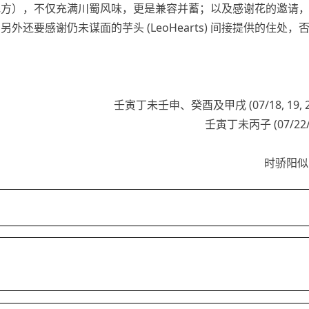
地方），不仅充满川蜀风味，更是兼容并蓄；以及感谢花的邀请
外还要感谢仍未谋面的芋头 (LeoHearts) 间接提供的住处，
壬寅丁未壬申、癸酉及甲戌 (07/18, 19, 20
壬寅丁未丙子 (07/22/
时骄阳似