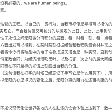
要的，we are human beings。
章完。
的浩繁的工程。以自己的一贯行为，自我审视便是寻得可以模仿
以改进地实现它。而自我价值又可被分为从微观的此日、此处、此事到
理性于永恒之间无限微分再积分的层面，每一时每一刻、每一点
这方面出发可以得到，在某时某刻根据经验和教程购置食材并烹
或者将命令行将硅晶中的电子堆叠成通天塔也是一种实现，直到
一份家政合同；为经济崩溃吹黑哨，以及抵御一次史前的最大网
不同而在不同坐标的光谱上刻画出自我的价值。
题（这句话我在打字的时候已经忘记了手写它是什么用意了），
抽掉无限的心里境况的变化之后，无限分离的阻力在逻辑构建的
—不如说现代化让世界各地的人在肤浅的饮食体验上达到了一致