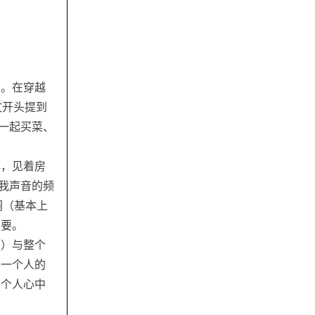
了。在穿越
文开头提到
在一起买菜、
傅，见着房
 显示我声音的频
空调（基本上
到要。
求）与整个
每一个人的
在个人心中