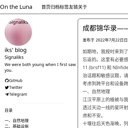
On the Luna
首页
归档
标签
友链
关于
成都锦华录—
发布于
2022年7月22日
日
日常杂谈
妄诞
iks' blog
如期地，我按时来到
Signaliks
忘返的。这里有必要感谢花 (Ka
We were both young when I first saw
11 (brsf11) 
you.
治话题和敏感议题，
GitHub
考虑到跨平台和设备跨
Twitter
一、自然地理
Telegram
江汉平原上的植被与
透过天边一线的星环
目录
虑和不安。
一、自然地理
十堰往后天色渐晚，
二、基础设施