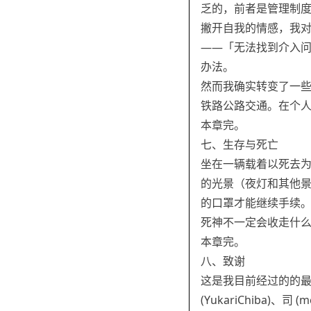
乏的，前者是管理制
撇开自我的情感，我
——「无法找到介入
办法。
然而我确实转变了一
铁路公路交通。在个
本章完。
七、生存与死亡
坐在一辆载着以死去
的光景（夜灯和其他
的口罩才能继续手续
死神不一定会收走什
本章完。
八、致谢
这是我目前经过的的最西最北
(YukariChiba)、司 