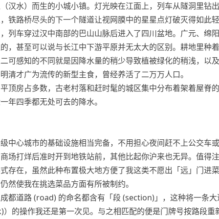
江（汉水）而生的小城小镇。灯光映在江面上，列车从隧洞里钻
天，铁路桥尽头的下一个隧道让视网膜中的星星点灯破灭得如此
点，列车穿过汉中南部的巴山山脉后进入了四川盆地。广元、绵
似的，甚至可以说与长江中下游平原并无太大的区别。耕地里种
唯二可感知的不同就是因降水量的稍少导致植被绿化的稍浅，以
种明清才广为流传的新型主食，曾经养活了二万万人口。
，平顶房占多数，古老村落和赶时髦的城区集中分布着架着屋脊
泄一年四季都无处可去的降水。
家级中心城市的基础设施相当完备，不用担心夜间赶不上公交车
在商场打烊后准时开到地铁站前，其他比起你沪来也无异。值得
形式存在，虽然此种布置极大地方便了我这类不愿出「远」门进
营仍然使我在挑选菜品方面有所被制约。
道路 (road) 的命名都含有「段 (section)」，这种将一条
ock)）的操作我还是第一次见。与之相匹配的便是门牌号按路段重