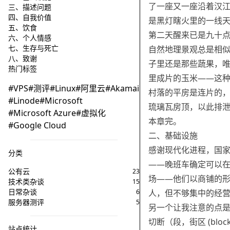
了一座又一座沿着汉
三、描述问题
四、自我价值
是黑灯瞎火里的一线
五、饮食
第二天醒来已是九十
六、个人情感
七、生存与死亡
自然地理景观总是相
八、致谢
子里还是那些蔬果，
热门标签
里成片的玉米——这
VPS
测评
Linux
阿里云
Akamai
村落的平房是连片的
Linode
Microsoft
琉璃瓦房顶，以此排
Microsoft Azure
虚拟化
本章完。
Google Cloud
二、基础设施
感谢现代化进程，国
分类
——晚班车确定可以
公有云
23
场——他们以商铺的
技术类杂谈
15
日常杂谈
6
人，但不够集中的经
服务器测评
5
另一个让我注意的点是成都
切断（段，街区 (bl
站点统计