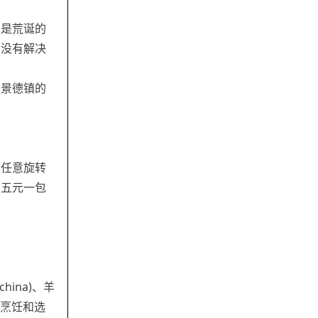
因是荒诞的
亦没有解决
和景德镇的
方任意旋转
买五元一包
hina)、羊
1 的烹饪和选