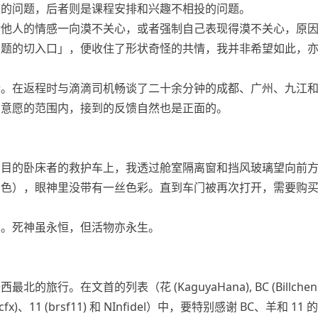
度的问题，后者则是课程安排和兴趣不相投的问题。
对他人的情感一向漠不关心，或者强制自己表现得漠不关心，原
问题的切入口」，便收住了形状奇怪的共情，我并非希望如此，
些。在返程时与滴滴司机畅谈了二十余分钟的成都、广州、九江
人意愿的范围内，接到的反馈自然也是正面的。
为目的卧床者的救护车上，我透过舱室隔离窗和挡风玻璃望向前
景色），眼神里没带有一丝色彩。直到车门被再次打开，需要购
。
么。死神虽永恒，但活物亦永生。
的旅行。在文首的列表（花 (KaguyaHana), BC (Billchenc
(mcfx)、11 (brsf11) 和 NInfidel）中，要特别感谢 BC、羊和 1