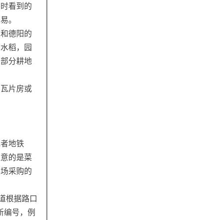
出时看到的
轻易。
阳和德阳的
着水稻，园
及部分耕地
的瓦片房或
或者地铁
注意的是菜
菜场采购的
大道根据路口
新编号，例