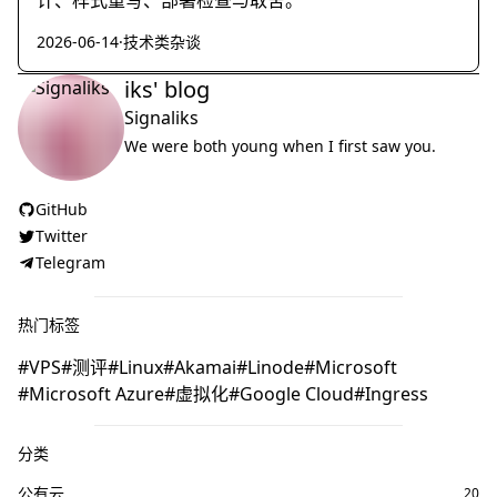
计、样式重写、部署检查与取舍。
2026-06-14
·
技术类杂谈
iks' blog
Signaliks
We were both young when I first saw you.
GitHub
Twitter
Telegram
热门标签
VPS
测评
Linux
Akamai
Linode
Microsoft
Microsoft Azure
虚拟化
Google Cloud
Ingress
分类
公有云
20