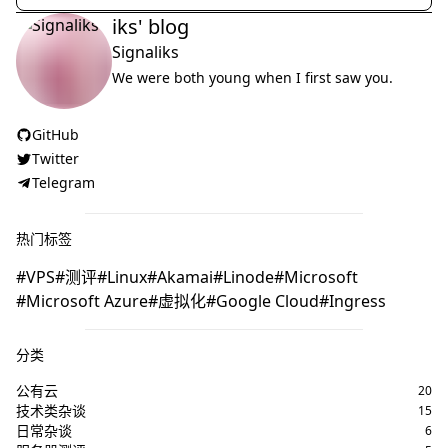
iks' blog
Signaliks
We were both young when I first saw you.
GitHub
Twitter
Telegram
热门标签
VPS
测评
Linux
Akamai
Linode
Microsoft
Microsoft Azure
虚拟化
Google Cloud
Ingress
分类
公有云
20
技术类杂谈
15
日常杂谈
6