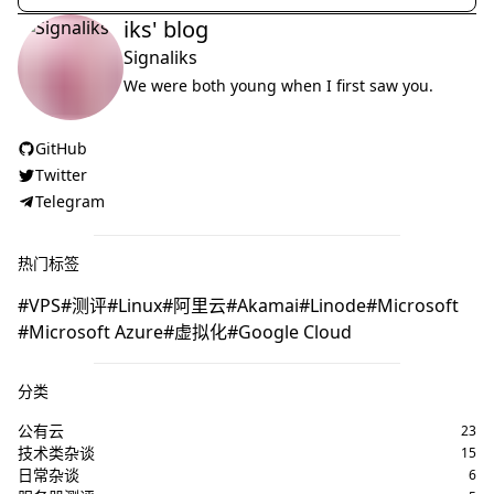
iks' blog
Signaliks
We were both young when I first saw you.
GitHub
Twitter
Telegram
热门标签
VPS
测评
Linux
阿里云
Akamai
Linode
Microsoft
Microsoft Azure
虚拟化
Google Cloud
分类
公有云
23
技术类杂谈
15
日常杂谈
6