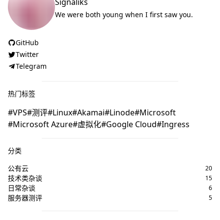
Signaliks
We were both young when I first saw you.
GitHub
Twitter
Telegram
热门标签
VPS
测评
Linux
Akamai
Linode
Microsoft
Microsoft Azure
虚拟化
Google Cloud
Ingress
分类
公有云
20
技术类杂谈
15
日常杂谈
6
服务器测评
5