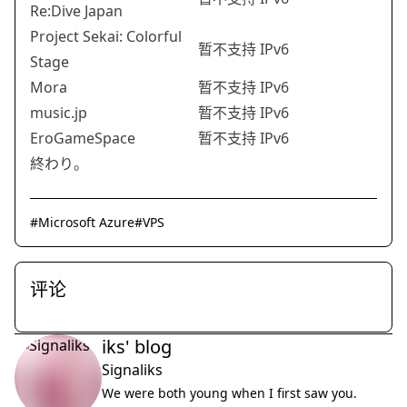
Re:Dive Japan
Project Sekai: Colorful
暂不支持 IPv6
Stage
Mora
暂不支持 IPv6
music.jp
暂不支持 IPv6
EroGameSpace
暂不支持 IPv6
終わり。
#
Microsoft Azure
#
VPS
评论
iks' blog
Signaliks
We were both young when I first saw you.