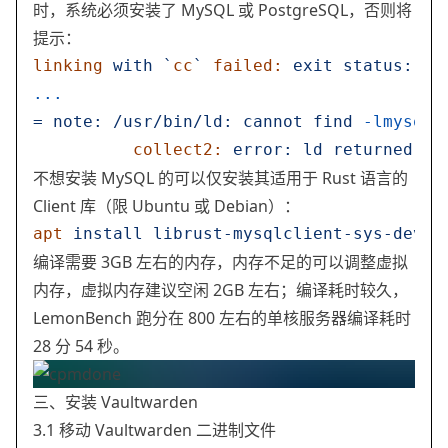
时，系统必须安装了 MySQL 或 PostgreSQL，否则将
提示：
linking
 with
 `
cc
`
 failed:
 exit
 status:
 1
...
=
 note:
 /usr/bin/ld:
 cannot
 find
 -lmysqlc
          collect2:
 error:
 ld
 returned
 1
 
不想安装 MySQL 的可以仅安装其适用于 Rust 语言的
Client 库（限 Ubuntu 或 Debian）：
apt
 install
 librust-mysqlclient-sys-dev
 -
编译需要 3GB 左右的内存，内存不足的可以调整虚拟
内存，虚拟内存建议空闲 2GB 左右；编译耗时较久，
LemonBench 跑分在 800 左右的单核服务器编译耗时
28 分 54 秒。
三、安装 Vaultwarden
3.1 移动 Vaultwarden 二进制文件