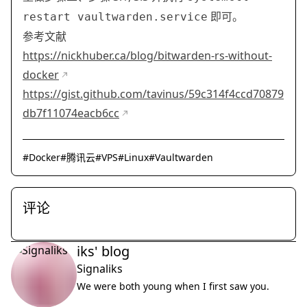
即可。
restart vaultwarden.service
参考文献
https://nickhuber.ca/blog/bitwarden-rs-without-
docker
https://gist.github.com/tavinus/59c314f4ccd70879
db7f11074eacb6cc
#
Docker
#
腾讯云
#
VPS
#
Linux
#
Vaultwarden
评论
iks' blog
Signaliks
We were both young when I first saw you.