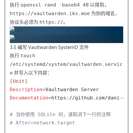
执行
以得到，
openssl rand -base64 48
为你的域名，
https://vaultwarden.iks.moe
协议头必须为
。
https://
3.5 编写 Vaultwarden SystemD 文件
执行
touch
/etc/systemd/system/vaultwarden.servic
并写入以下内容：
e
[Unit]
Description
=Vaultwarden Server
Documentation
=https://github.com/dani-gar
# 当你使用 SQLite 时，请取消下一行的注释
# After=network.target