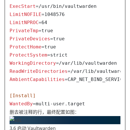
ExecStart
=/usr/bin/vaultwarden
LimitNOFILE
=1048576
LimitNPROC
=64
PrivateTmp
=true
PrivateDevices
=true
ProtectHome
=true
ProtectSystem
=strict
WorkingDirectory
=/var/lib/vaultwarden
ReadWriteDirectories
=/var/lib/vaultwarden
AmbientCapabilities
=CAP_NET_BIND_SERVICE
[Install]
WantedBy
=multi-user.target
删去被注释的行，最终配置如图：
3.6 启动 Vaultwarden