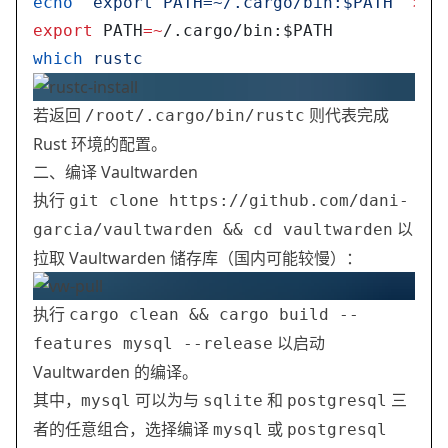
echo
 'export PATH=~/.cargo/bin:$PATH'
 >>
 
export
 PATH
=~
/.cargo/bin:$PATH 
which
 rustc
若返回
则代表完成
/root/.cargo/bin/rustc
Rust 环境的配置。
二、编译 Vaultwarden
执行
git clone https://github.com/dani-
以
garcia/vaultwarden && cd vaultwarden
拉取 Vaultwarden 储存库（国内可能较慢）：
执行
cargo clean && cargo build --
以启动
features mysql --release
Vaultwarden 的编译。
其中，
可以为与
和
三
mysql
sqlite
postgresql
者的任意组合，选择编译
或
mysql
postgresql