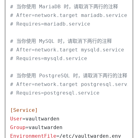
# 当你使用 MariaDB 时，请取消下两行的注释
# After=network.target mariadb.service
# Requires=mariadb.service
# 当你使用 MySQL 时，请取消下两行的注释
# After=network.target mysqld.service
# Requires=mysqld.service
# 当你使用 PostgreSQL 时，请取消下两行的注释
# After=network.target postgresql.service
# Requires=postgresql.service
[Service]
User
=vaultwarden
Group
=vaultwarden
EnvironmentFile
=/etc/vaultwarden.env