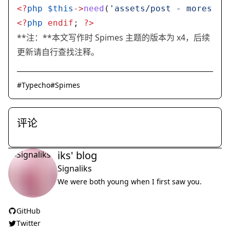
<?
php
 $this
->
need
(
'assets/post - mores.ph
<?
php
 endif
; 
?>
**注：**本文写作时 Spimes 主题的版本为 x4，后续
更新请自行查找注释。
#
Typecho
#
Spimes
评论
iks' blog
Signaliks
We were both young when I first saw you.
GitHub
Twitter