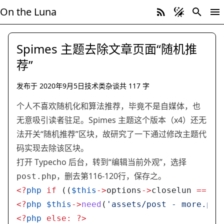
On the Luna
Spimes 主题去除文章页面“随机推
荐”
发布于
2020年9月5日
技术类杂谈
共
117
字
技术类杂谈
Typecho Spimes
个人不喜欢随机化和算法推荐，毕竟不是自媒体，也
无意吸引读者驻足。Spimes 主题这个版本（x4）还无
法开关“随机推荐”区块，故研究了一下通过修改主题代
码实现去除该区块。
打开 Typecho 后台，转到“编辑当前外观”，选择
，删去第116-120行，保存之。
post.php
<?
php
 if
 ((
$this
->
options
->
closelun 
==
 '1
<?
php
 $this
->
need
(
'assets/post - more.php
<?
php
 else:
 ?>