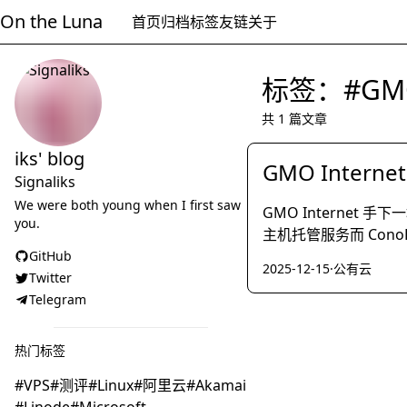
On the Luna
首页
归档
标签
友链
关于
标签：#GM
共 1 篇文章
iks' blog
GMO Interne
Signaliks
We were both young when I first saw
GMO Internet 
you.
主机托管服务而 Cono
GitHub
2025-12-15
·
公有云
Twitter
Telegram
热门标签
VPS
测评
Linux
阿里云
Akamai